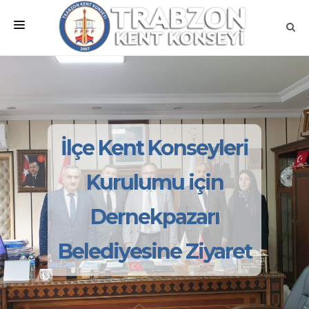
ANA SAYFA
KURUMSAL
MEVZUATLAR
İlçe Kent Konseyleri
MECLİSLER
Kurulumu için
ÇALIŞMA GRUPLARI
Dernekpazarı
İLETİŞİM
Belediyesine Ziyaret