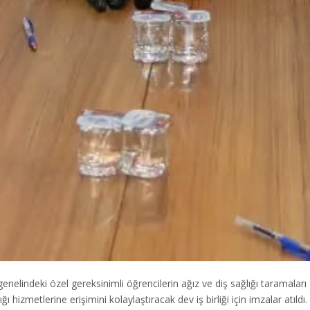
genelindeki özel gereksinimli öğrencilerin ağız ve diş sağlığı taramalar
ğı hizmetlerine erişimini kolaylaştıracak dev iş birliği için imzalar atıl