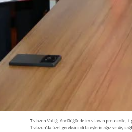
Trabzon Valiliği öncülüğünde imzalanan protokolle, il 
Trabzon’da özel gereksinimli bireylerin ağız ve diş sağlı