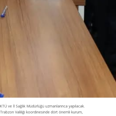
ı KTÜ ve İl Sağlık Müdürlüğü uzmanlarınca yapılacak.
dı. Trabzon Valiliği koordinesinde dört önemli kurum,