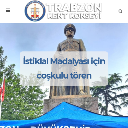
ANA SAYFA
KURUMSAL
MEVZUATLAR
İstiklal Madalyası için
MECLİSLER
coşkulu tören
ÇALIŞMA GRUPLARI
İLETİŞİM