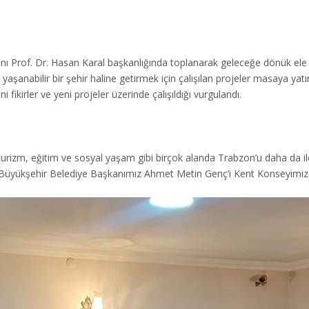
Prof. Dr. Hasan Karal başkanlığında toplanarak geleceğe dönük ele al
anabilir bir şehir haline getirmek için çalışılan projeler masaya yatırı
 fikirler ve yeni projeler üzerinde çalışıldığı vurgulandı.
turizm, eğitim ve sosyal yaşam gibi birçok alanda Trabzon’u daha da iler
yükşehir Belediye Başkanımız Ahmet Metin Genç’i Kent Konseyimizde mis