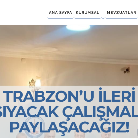
ANA SAYFA
KURUMSAL
MEVZUATLAR
TRABZON’U İLERİ
ŞIYACAK ÇALIŞMAL
PAYLAŞACAĞIZ!