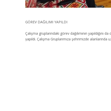
GÖREV DAĞILIMI YAPILDI
Çalışma gruplarındaki görev dağılımının yapıldığını da d
yapıldı. Çalışma Gruplarımıza şehrimizde alanlarında 
amacımız Trabzon’un geleceğine katkı sunmak olacaktı