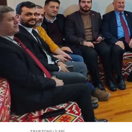
TRABZON’U İLERİ