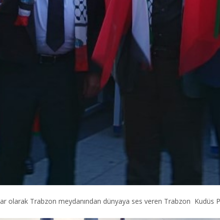
r olarak Trabzon meydanından dünyaya ses veren Trabzon Kudüs Platf