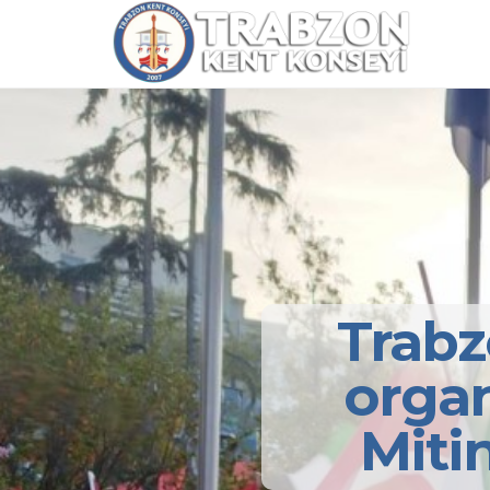
Trabz
organ
Miti