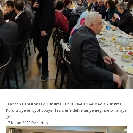
Trabzon Kent Konseyi Yürütme Kurulu Üyeleri ve Meclis Yürütme
Kurulu Üyeleri Eyof Sosyal Tesisleri’ndeki iftar yemeğinde bir araya
geldi.
17 Nisan 2023 Pazartesi