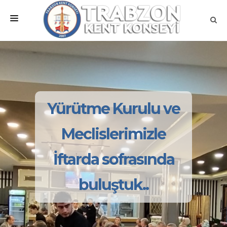
ANA SAYFA
KURUMSAL
MEVZUATLAR
Yürütme Kurulu ve
MECLİSLER
Meclislerimizle
ÇALIŞMA GRUPLARI
İftarda sofrasında
İLETİŞİM
buluştuk..