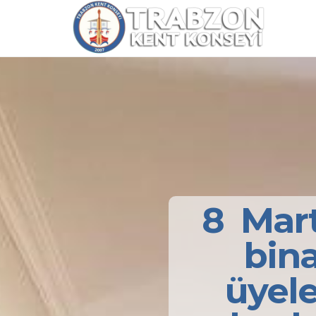
8 Mar
bin
üyele