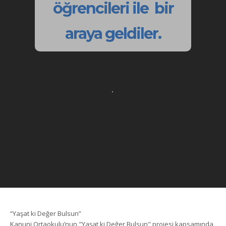
öğrencileri ile bir
araya geldiler.
“Yaşat ki Değer Bulsun”
Kanuni Ortaokulu’nun "Yaşat ki Değer Bulsun" projesi kapsamında