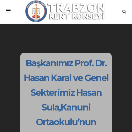
ANA SAYFA
KURUMSAL
MEVZUATLAR
Başkanımız Prof. Dr.
MECLİSLER
Hasan Karal ve Genel
ÇALIŞMA GRUPLARI
Sekterimiz Hasan
İLETİŞİM
Sula,Kanuni
Ortaokulu’nun