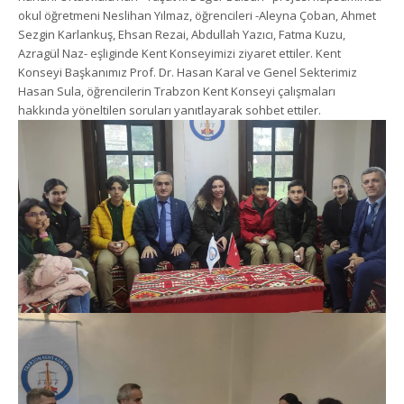
okul öğretmeni Neslihan Yılmaz, öğrencileri -Aleyna Çoban, Ahmet
Sezgin Karlankuş, Ehsan Rezai, Abdullah Yazıcı, Fatma Kuzu,
Azragül Naz- eşliginde Kent Konseyimizi ziyaret ettiler. Kent
Konseyi Başkanımız Prof. Dr. Hasan Karal ve Genel Sekterimiz
Hasan Sula, öğrencilerin Trabzon Kent Konseyi çalışmaları
hakkında yöneltilen soruları yanıtlayarak sohbet ettiler.